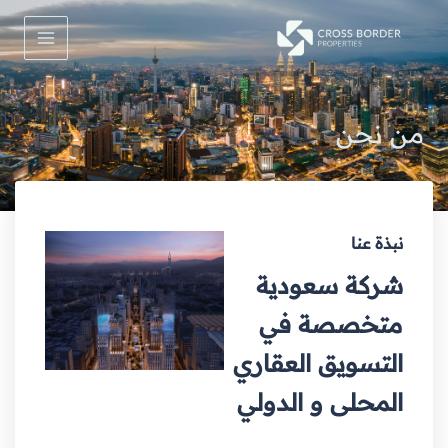
خطي
Main
لى
Menu
لمحتوى
من نحن
نبذة عنا
شركة سعودية
متخصصة في
التسويق العقاري
المحلى و الدولي